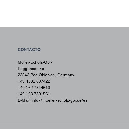
CONTACTO
Möller-Scholz-GbR
Poggensee 4c
23843 Bad Oldesloe, Germany
+49 4531 897422
+49 162 7344613
+49 163 7301561
E-Mail: info@moeller-scholz-gbr.de/es